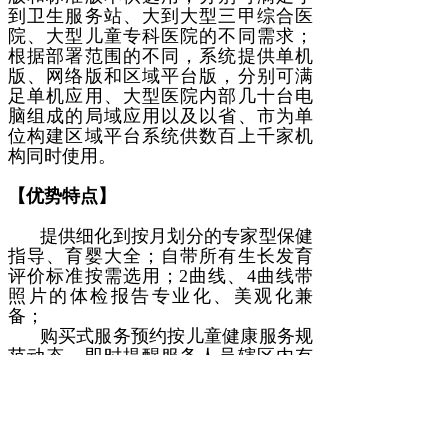
到卫生服务站、大到大型三甲综合医
院、大型儿童专科医院的不同需求；
根据部署范围的不同，系统提供单机
版、网络版和区域平台版，分别可满
足单机应用、大型医院内部几十台电
脑组成的局域应用以及以省、市为单
位构建区域平台系统供数百上千家机
构同时使用。
【优势特点】
提供细化到按月划分的专家型保健
指导、育婴大全；自带所有生长发育
评价标准按需选用；2曲线、4曲线带
照片的体检报告专业化、美观化兼
备；
购买式服务预约按儿童健康服务规
范动态、即时提醒服务人员辖区内有
哪些儿童还未享受哪些服务，改原来
被动管理为主动服务、规范化标准化
服务；购买式服务绩效管理实现量化
考核与精准化经费管理；