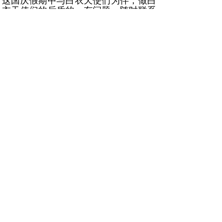
这国庆假期中与白衣天使们为伴，做白
衣天使们的后盾的，有问题，随时联系
小石，小石定随叫随到。
金石软件公司全体员工祝大家国庆节快
乐！
上一篇：
云南深化医药卫生体制改革 高血压糖尿病门诊纳入医保
下一篇：
出生缺陷早预防 健康中国我行动
未经成都金石软件有限公司许可严禁复制 建议使用1024X768