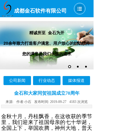
成都金石软件有限公司
精诚所至 金石为开
20余年致力打造客户满意、用户放心的妇幼软件
您的满意是我们永恒的追求
公司新闻
行业动态
媒体报道
金石和大家同贺祖国成立70周年
来源:
作者:
小石
发布时间:
2019-09-27
4183
次浏览
金秋十月，丹桂飘香，在这收获的季节
里，
我们迎来了祖国母亲的七十华诞，
全国上下，举国欢腾，神州大地，普天